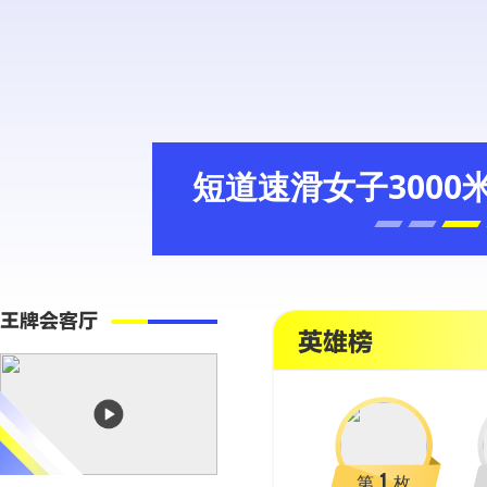
短道速滑女子3000
王牌会客厅
英雄榜
1
第
枚