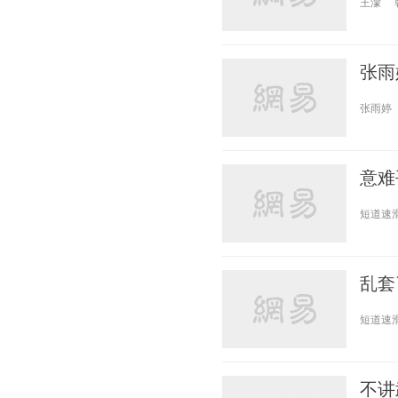
王濛
张雨
张雨婷
意难
短道速
乱套
短道速
不讲