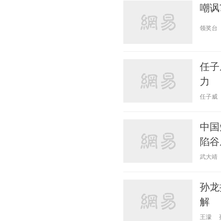
嘲讽
领奖台
任子
力
任子威
中国
陷谷
武大靖
孙龙
解
王濛