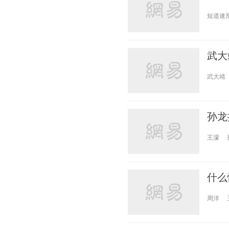
短道速
武大
武大靖
孙龙
王濛
什么
周洋