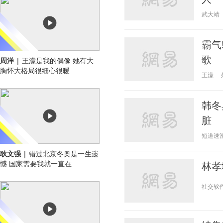
武大靖
霸气
歌
周洋
| 王濛是我的偶像 她有大
胸怀大格局很细心很暖
王濛
韩冬
脏
短道速
耿文强
| 错过北京冬奥是一生遗
憾 国家需要我就一直在
林孝
社交软