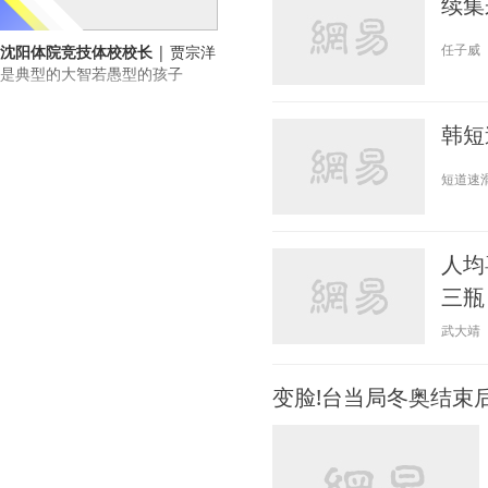
续集
任子威
沈阳体院竞技体校校长
| 贾宗洋
是典型的大智若愚型的孩子
韩短
短道速
人均
三瓶
武大靖
变脸!台当局冬奥结束