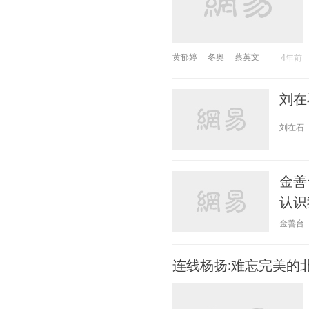
黄郁婷
冬奥
蔡英文
4年前
刘在
刘在石
金善
认识
金善台
连线杨扬:难忘完美的