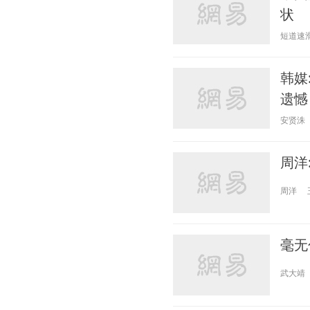
状
短道速
韩媒
遗憾
安贤洙
周洋
毫无
武大靖