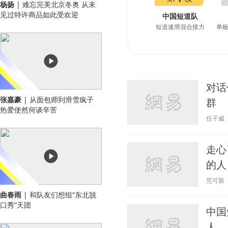
杨扬
| 难忘完美北京冬奥 从未
见过特许商品如此受欢迎
中国短道队
短道速滑混合接力
单
对话
张嘉豪
| 从面包师到滑雪疯子
群
热爱使然何谈辛苦
任子威
走心
的人
范可新
曲春雨
| 和队友们想组“东北脱
口秀”天团
中国
人