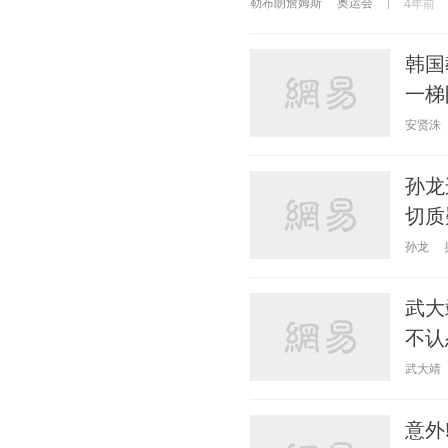
勒布朗詹姆斯
奥运会
4年前
韩国
一梯
安贤洙
孙龙
切质
孙龙
武大
不认
武大靖
意外