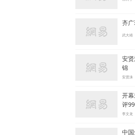
齐广
武大靖
安贤
锦
安贤洙
开幕
评9
李文龙
中国