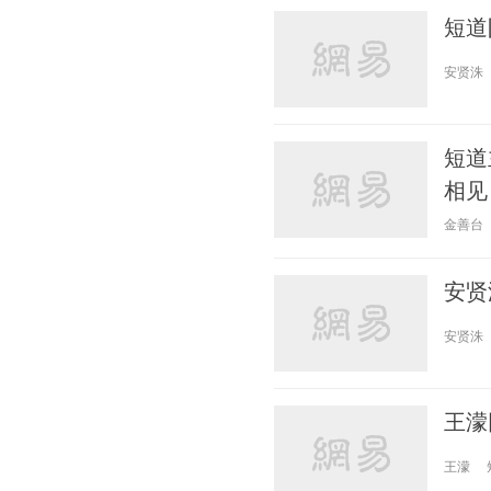
短道
安贤洙
短道
相见
金善台
安贤
安贤洙
王濛
王濛